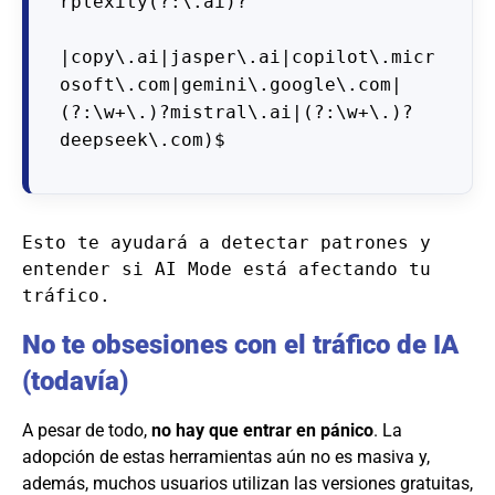
rplexity(?:\.ai)?
|copy\.ai|jasper\.ai|copilot\.micr
osoft\.com|gemini\.google\.com|
(?:\w+\.)?mistral\.ai|(?:\w+\.)?
deepseek\.com)$
Esto te ayudará a detectar patrones y 
entender si AI Mode está afectando tu 
tráfico.
No te obsesiones con el tráfico de IA
(todavía)
A pesar de todo,
no hay que entrar en pánico
. La
adopción de estas herramientas aún no es masiva y,
además, muchos usuarios utilizan las versiones gratuitas,